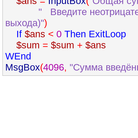
$ans
=
InputBox
(
"Общая су
" Введите неотрицат
выхода)"
)
If
$ans
<
0
Then
ExitLoop
$sum
=
$sum
+
$ans
WEnd
MsgBox
(
4096
,
"Сумма введён