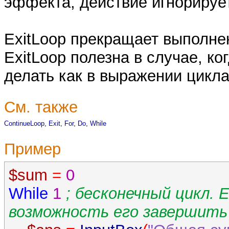
эффекта, действие игнорируе
ExitLoop прекращает выполнен
ExitLoop полезна в случае, к
делать как в выражении цикла,
См. также
ContinueLoop
,
Exit
,
For
,
Do
,
While
Пример
$sum
=
0
While
1
; бесконечный цикл. 
возможность его завершить