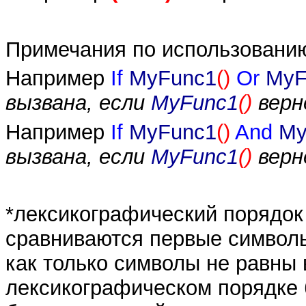
Примечания по использовани
Например
If
MyFunc1
()
Or
MyF
вызвана, если
MyFunc1
()
вер
Например
If
MyFunc1
()
And
My
вызвана, если
MyFunc1
()
вер
*лексикографический порядок 
сравниваются первые символы
как только символы не равны 
лексикографическом порядке