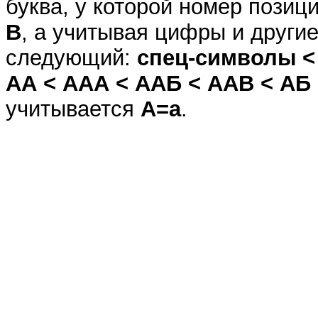
буква, у которой номер позиц
B
, а учитывая цифры и други
следующий:
спец-символы < 
АА < ААА < ААБ < ААВ < АБ 
учитывается
A=a
.