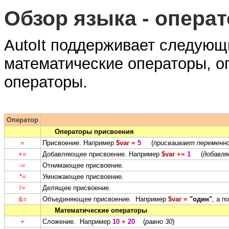
Обзор языка - опера
AutoIt поддерживает следующ
математические операторы, о
операторы.
Оператор
Операторы присвоения
=
Присвоение. Например
$var
=
5
(
присваивает переменн
+=
Добавляющее присвоение. Например
$var
+=
1
(
добавл
-=
Отнимающее присвоение.
*=
Умножающее присвоение.
/=
Делящее присвоение.
&=
Объединяющее присвоение. Например
$var
=
"один"
, а п
Математические операторы
+
Сложение. Например
10
+
20
(
равно 30
)