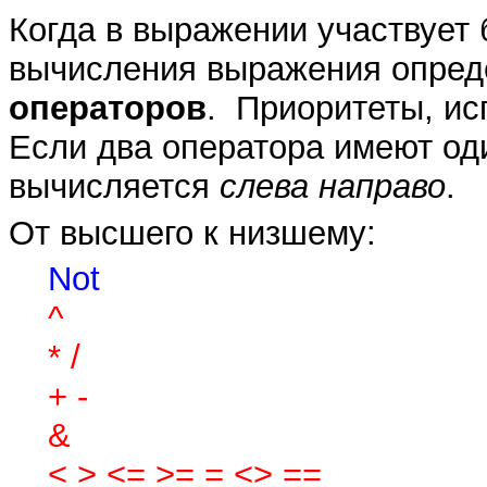
Когда в выражении участвует 
вычисления выражения опре
операторов
. Приоритеты, ис
Если два оператора имеют од
вычисляется
слева направо
.
От высшего к низшему:
Not
^
* /
+ -
&
< > <= >= = <> ==