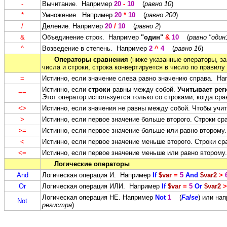
-
Вычитание. Например
20
-
10
(
равно 10
)
*
Умножение. Например
20
*
10
(
равно 200
)
/
Деление. Например
20
/
10
(
равно 2
)
&
Объединение строк. Например
"один"
&
10
(
равно "один
^
Возведение в степень. Например
2
^
4
(
равно 16
)
Операторы сравнения
(ниже указанные операторы, з
числа и строки, строка конвертируется в число по правил
=
Истинно, если значение слева равно значению справа. Н
Истинно, если
строки
равны между собой.
Учитывает рег
==
Этот оператор используется только со строками, когда ср
<>
Истинно, если значения не равны между собой. Чтобы учи
>
Истинно, если первое значение больше второго. Строки ср
>=
Истинно, если первое значение больше или равно второму
<
Истинно, если первое значение меньше второго. Строки с
<=
Истинно, если первое значение меньше или равно второму
Логические операторы
And
Логическая операция И. Например
If
$var
=
5
And
$var2
>
Or
Логическая операция ИЛИ. Например
If
$var
=
5
Or
$var2
>
Логическая операция НЕ. Например
Not
1
(
False
) или на
Not
регистра
)