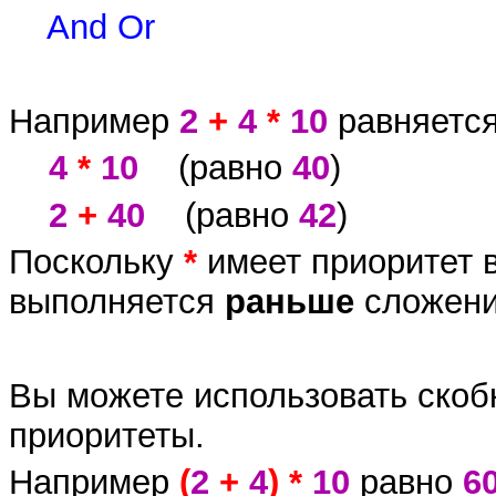
And Or
Например
2
+
4
*
10
равняетс
4
*
10
(равно
40
)
2
+
40
(равно
42
)
Поскольку
*
имеет приоритет 
выполняется
раньше
сложен
Вы можете использовать скобк
приоритеты.
Например
(
2
+
4
) *
10
равно
6