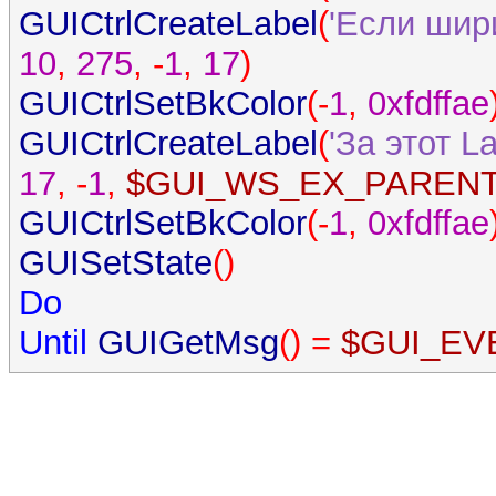
GUICtrlCreateLabel
(
'Если шири
10
,
275
, -
1
,
17
)
GUICtrlSetBkColor
(-
1
,
0xfdffae
GUICtrlCreateLabel
(
'За этот L
17
, -
1
,
$GUI_WS_EX_PAREN
GUICtrlSetBkColor
(-
1
,
0xfdffae
GUISetState
()
Do
Until
GUIGetMsg
() =
$GUI_EV