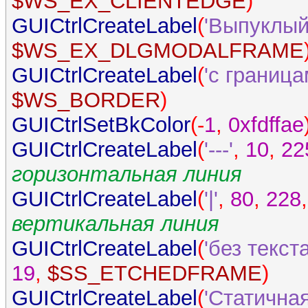
$WS_EX_CLIENTEDGE
)
GUICtrlCreateLabel
(
'Выпуклый
$WS_EX_DLGMODALFRAME
GUICtrlCreateLabel
(
'с граница
$WS_BORDER
)
GUICtrlSetBkColor
(-
1
,
0xfdffae
GUICtrlCreateLabel
(
'---'
,
10
,
22
горизонтальная линия
GUICtrlCreateLabel
(
'|'
,
80
,
228
,
вертикальная линия
GUICtrlCreateLabel
(
'без текст
19
,
$SS_ETCHEDFRAME
)
GUICtrlCreateLabel
(
'Статична