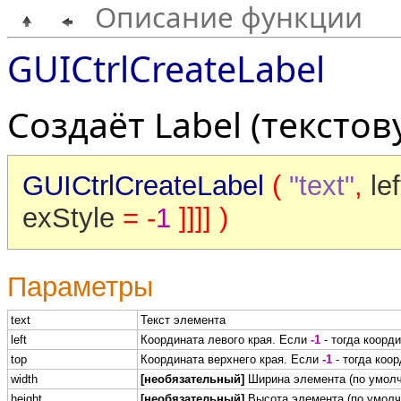
Описание функции
GUICtrlCreateLabel
Создаёт Label (текстов
GUICtrlCreateLabel
(
"text"
,
lef
exStyle
= -
1
]]]] )
Параметры
text
Текст элемента
left
Координата левого края. Если
-1
- тогда коорд
top
Координата верхнего края. Если
-1
- тогда коо
width
[необязательный]
Ширина элемента (по умолч
height
[необязательный]
Высота элемента (по умолча