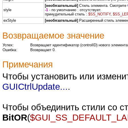
[необязательный]
Стиль элемента. Смотрите
style
-1
- по умолчанию : отсутствует.
принудительный стиль :
$SS_NOTIFY
,
$SS_LE
exStyle
[необязательный]
Расширенный стиль элемен
Возвращаемое значение
Успех:
Возвращает идентификатор (controlID) нового элемента
Ошибка:
Возвращает 0.
Примечания
Чтобы установить или измени
GUICtrlUpdate...
.
Чтобы объединить стили со с
BitOR
(
$GUI_SS_DEFAULT_LA