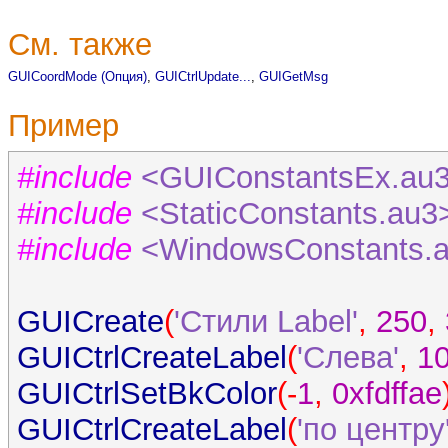
См. также
GUICoordMode (Опция)
,
GUICtrlUpdate...
,
GUIGetMsg
Пример
#include
<GUIConstantsEx.au
#include
<StaticConstants.au3
#include
<WindowsConstants.
GUICreate
(
'Стили Label'
,
250
,
GUICtrlCreateLabel
(
'Слева'
,
1
GUICtrlSetBkColor
(-
1
,
0xfdffae
GUICtrlCreateLabel
(
'по центру