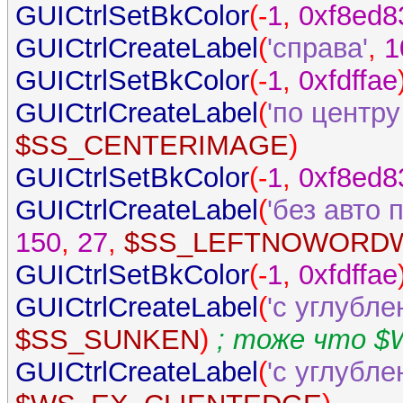
GUICtrlSetBkColor
(-
1
,
0xf8ed8
GUICtrlCreateLabel
(
'справа'
,
1
GUICtrlSetBkColor
(-
1
,
0xfdffae
GUICtrlCreateLabel
(
'по центру
$SS_CENTERIMAGE
)
GUICtrlSetBkColor
(-
1
,
0xf8ed8
GUICtrlCreateLabel
(
'без авто 
150
,
27
,
$SS_LEFTNOWORD
GUICtrlSetBkColor
(-
1
,
0xfdffae
GUICtrlCreateLabel
(
'с углубле
$SS_SUNKEN
)
; тоже что 
GUICtrlCreateLabel
(
'с углубле